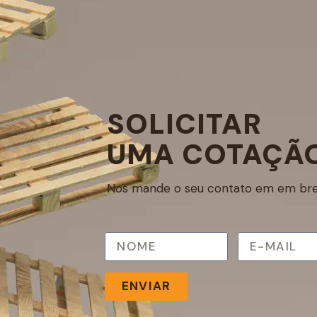
SOLICITAR
UMA COTAÇÃ
Nos mande o seu contato em em bre
ENVIAR