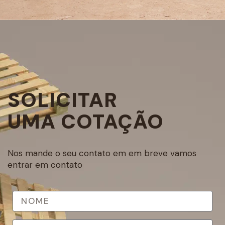
SOLICITAR
UMA COTAÇÃO
Nos mande o seu contato em em breve vamos
entrar em contato